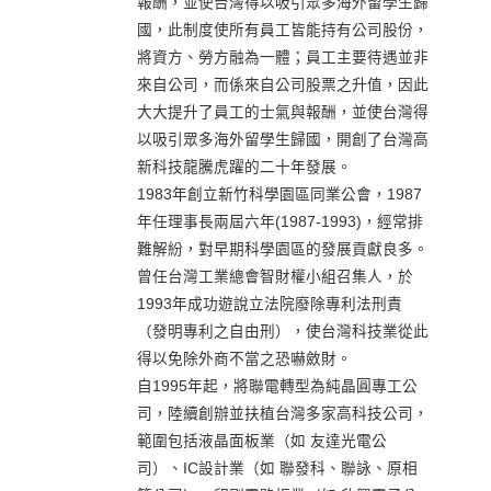
報酬，並使台灣得以吸引眾多海外留學生歸
國，此制度使所有員工皆能持有公司股份，
將資方、勞方融為一體；員工主要待遇並非
來自公司，而係來自公司股票之升值，因此
大大提升了員工的士氣與報酬，並使台灣得
以吸引眾多海外留學生歸國，開創了台灣高
新科技龍騰虎躍的二十年發展。
1983年創立新竹科學園區同業公會，1987
年任理事長兩屆六年(1987-1993)，經常排
難解紛，對早期科學園區的發展貢獻良多。
曾任台灣工業總會智財權小組召集人，於
1993年成功遊說立法院廢除專利法刑責
（發明專利之自由刑），使台灣科技業從此
得以免除外商不當之恐嚇斂財。
自1995年起，將聯電轉型為純晶圓專工公
司，陸續創辦並扶植台灣多家高科技公司，
範圍包括液晶面板業（如 友達光電公
司）、IC設計業（如 聯發科、聯詠、原相