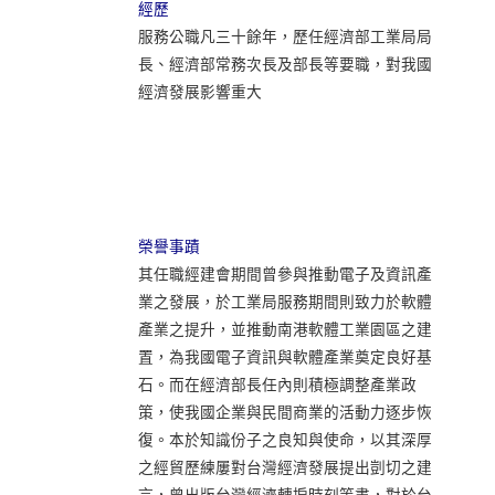
經歷
服務公職凡三十餘年，歷任經濟部工業局局
長、經濟部常務次長及部長等要職，對我國
經濟發展影響重大
榮譽事蹟
其任職經建會期間曾參與推動電子及資訊產
業之發展，於工業局服務期間則致力於軟體
產業之提升，並推動南港軟體工業園區之建
置，為我國電子資訊與軟體產業奠定良好基
石。而在經濟部長任內則積極調整產業政
策，使我國企業與民間商業的活動力逐步恢
復。本於知識份子之良知與使命，以其深厚
之經貿歷練屢對台灣經濟發展提出剴切之建