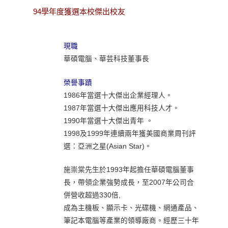
94學年度獲選本校傑出校友
現職
華碩電腦、華芸科技董事長
榮譽事蹟
1986年當選十大傑出企業經理人。
1987年當選十大傑出應用科技人才。
1990年當選十大傑出青年 。
1998及1999年連續兩年獲美國商業周刊評
選：亞洲之星(Asian Star)。
施崇棠先生於1993年起擔任華碩電腦董事
長，帶領企業強勢成長，至2007年公司合
併營收超過330倍,
成為主機板、顯示卡、光碟機、網通產品、
筆記本電腦等產業的領導廠商。經歷三十年