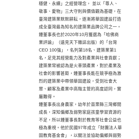
穩健、永續」之經營理念， 並以「尊人、
敬事、愛物」三大守則與價值觀為基礎，在
臺灣建築業默默耕耘，逐漸將華固建設打造
成全臺灣最為知名的建築業品牌公司之一。
鍾董事長也於2020年10月獲選為「哈佛商
業評論」（遠見天下雜誌出版）的「台灣
CEO 100強」，名列第18名、建築業第1
名，足見其經營能力及對產業與社會貢獻；
建築業常被認為是火車頭產業，對於產業及
社會的影響甚鉅，鍾董事長能在競爭極為激
烈的建築業中帶領華固建設，受到社會大
眾、顧客及產業中高階主管的高度認同，實
屬難得。
鍾董事長出身農家，幼年於苗栗縣三灣鄉間
成長，深知偏鄉及弱勢家庭孩童學習資源的
不足，所以鍾董事長對於教育等社會公益也
極為重視。他於民國97年成立「財團法人華
固教育基金會」，以關注並協助偏鄉與弱勢