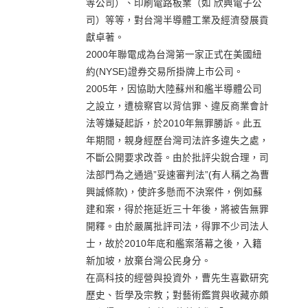
等公司）、印刷電路板業（如 欣興電子公
司）等等，對台灣半導體工業及經濟發展貢
獻卓著。
2000年聯電成為台灣第一家正式在美國紐
約(NYSE)證券交易所掛牌上市公司。
2005年，因協助大陸蘇州和艦半導體公司
之設立，遭檢察官以背信罪、違反商業會計
法等嫌疑起訴，於2010年無罪勝訴。此五
年期間，親身經歷台灣司法許多違失之處，
不斷公開要求改善。由於批評尖銳合理，司
法部門為之通過”妥速審判法”(有人稱之為曹
興誠條款)，使許多懸而不決案件，例如蘇
建和案，得於拖延近三十年後，將被告無罪
開釋。由於嚴厲批評司法，得罪不少司法人
士，故於2010年底和艦案落幕之後，入籍
新加坡，放棄台灣公民身分。
在高科技的經營與投資外，曹先生喜歡研究
歷史、哲學及宗教；對藝術鑑賞與收藏亦頗