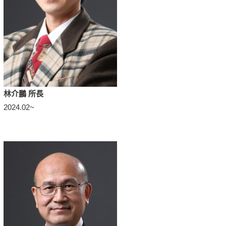
林介鵬 所長
2024.02~