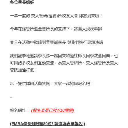
各位學長姐好
一年一度的 交大管研(經管)所校友大會 即將到來啦！
今年在經管所溫金豐所長的支持下，將擴大規模舉辦
並且在活動中邀請到曹興誠學長 與我們進行專題演講
我們誠摯地邀請學長姊一起回來和過往師長同學敘舊同樂，也
可同諸多校友們互動交流，為交大管研所、交大經管所及交大
管院加油打氣！
以下提供詳細活動資訊，大家一起揪團報名吧！
–
報名網址：
(報名表單已於4/18關閉)
(EMBA學長姐限額80位! 請速填表單報名!)